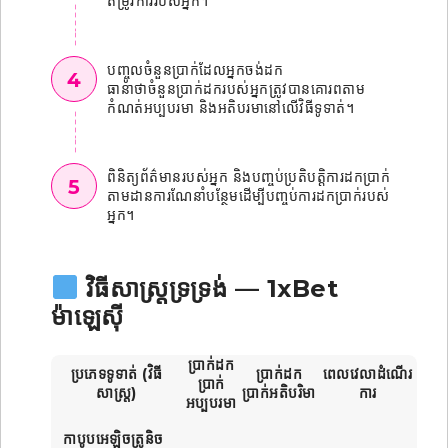
តម្រូវការរបស់អ្នក។
បញ្ចូលចំនួនប្រាក់ដែលអ្នកចង់ដក
ធានាថាចំនួនប្រាក់ដករបស់អ្នកត្រូវបានគោរពតាម
កំណត់អប្បបរមា និងអតិបរមានៅលើវិធីទូទាត់។
ពិនិត្យព័ត៌មានរបស់អ្នក និងបញ្ចប់ប្រតិបត្ដិការដកប្រាក់
តាមដានការណែនាំបន្ថែមដើម្បីបញ្ចប់ការដកប្រាក់របស់
អ្នក។
វិធីសាស្ត្រទ្រទ្រង់ — 1xBet
ម៉ាឡេស៊ី
ប្រាក់ដក
ប្រភេទទូទាត់ (វិធី
ប្រាក់ដក
ពេលវេលាដំណើរ
ប្រាក់
សាស្ត្រ)
ប្រាក់អតិបរិមា
ការ
អប្បបរមា
កាបូបអេឡិចត្រូនិច