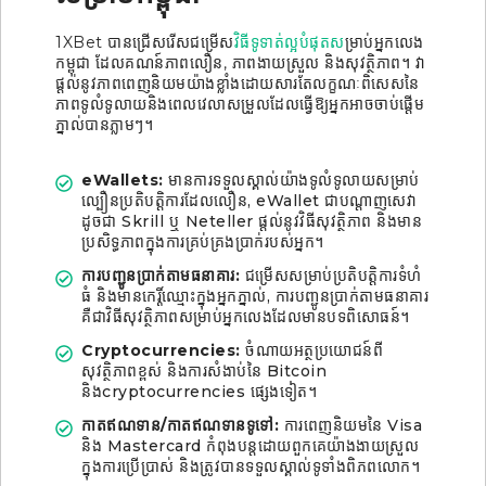
1XBet បានជ្រើសរើសជម្រើស
វិធីទូទាត់ល្អបំផុតស
ម្រាប់អ្នកលេង
កម្ពុជា ដែលគណន៍ភាពលឿន, ភាពងាយស្រួល និងសុវត្ថិភាព។ វា
ផ្តល់នូវភាពពេញនិយមយ៉ាងខ្លាំងដោយសារតែលក្ខណៈពិសេសនៃ
ភាពទូលំទូលាយនិងពេលវេលាសម្រួលដែលធ្វើឱ្យអ្នកអាចចាប់ផ្តើម
ភ្នាល់បានភ្លាមៗ។
eWallets:
មានការទទួលស្គាល់យ៉ាងទូលំទូលាយសម្រាប់
ល្បឿនប្រតិបត្ដិការដែលលឿន, eWallet ជាបណ្តាញសេវា
ដូចជា Skrill ឬ Neteller ផ្តល់នូវវិធីសុវត្ថិភាព និងមាន
ប្រសិទ្ធភាពក្នុងការគ្រប់គ្រងប្រាក់របស់អ្នក។
ការបញ្ជូនប្រាក់តាមធនាគារ:
ជម្រើសសម្រាប់ប្រតិបត្ដិការទំហំ
ធំ និងមានកេរ្តិ៍ឈ្មោះក្នុងអ្នកភ្នាល់, ការបញ្ជូនប្រាក់តាមធនាគារ
គឺជាវិធីសុវត្ថិភាពសម្រាប់អ្នកលេងដែលមានបទពិសោធន៍។
Cryptocurrencies:
ចំណាយអត្ថប្រយោជន៍ពី
សុវត្ថិភាពខ្ពស់ និងការសំងាប់នៃ Bitcoin
និងcryptocurrencies ផ្សេងទៀត។
កាតឥណទាន/កាតឥណទានទូទៅ:
ការពេញនិយមនៃ Visa
និង Mastercard កំពុងបន្តដោយពួកគេយ៉ាងងាយស្រួល
ក្នុងការប្រើប្រាស់ និងត្រូវបានទទួលស្គាល់ទូទាំងពិភពលោក។