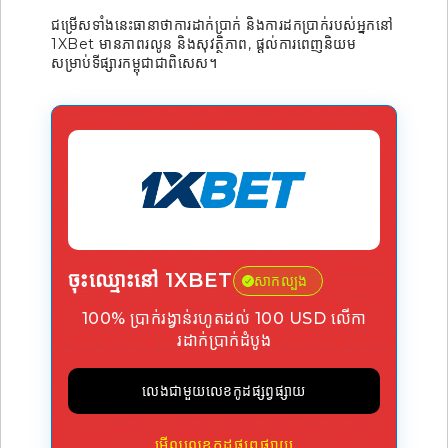
ជម្រើសទាំងនេះធានាថាការដាក់ប្រាក់ និងការដកប្រាក់របស់អ្នកនៅ
1XBet មានភាពរលូន និងសុវត្ថិភាព, ផ្តល់ការពេញនិយម
សម្រាប់ទីផ្សារកម្ពុជាជាពិសេស។
ចុះឈ្មោះនៅ 1XBET
សាកល្បង
100% ប្រាក់រង្វាន់រហូតដល់ 100 USD លើកា
រដាក់ប្រាក់ដំបូង
លេងជាមួយលេខកូដផ្សព្វផ្សាយ
មើលលេខកូដផ្សព្វផ្សាយ