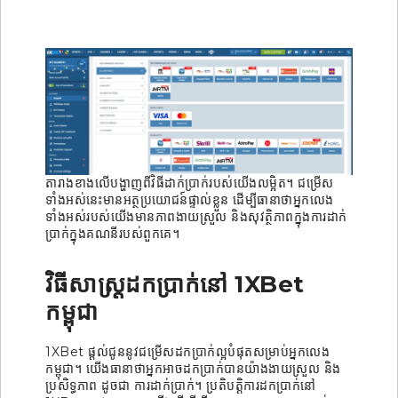
តារាងខាងលើបង្ហាញពីវិធីដាក់ប្រាក់របស់យើងលម្អិត។ ជម្រើស
ទាំងអស់នេះមានអត្ថប្រយោជន៍ផ្ទាល់ខ្លួន ដើម្បីធានាថាអ្នកលេង
ទាំងអស់របស់យើងមានភាពងាយស្រួល និងសុវត្ថិភាពក្នុងការដាក់
ប្រាក់ក្នុងគណនីរបស់ពួកគេ។
វិធីសាស្រ្តដកប្រាក់នៅ 1XBet
កម្ពុជា
1XBet ផ្តល់ជូននូវជម្រើសដកប្រាក់ល្អបំផុតសម្រាប់អ្នកលេង
កម្ពុជា។ យើងធានាថាអ្នកអាចដកប្រាក់បានយ៉ាងងាយស្រួល និង
ប្រសិទ្ធភាព ដូចជា ការដាក់ប្រាក់។ ប្រតិបត្ដិការដកប្រាក់នៅ