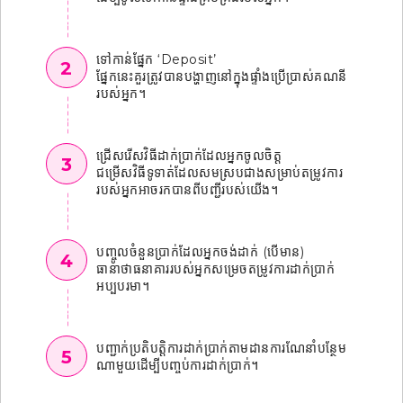
ទៅកាន់ផ្នែក ‘Deposit’
ផ្នែកនេះគួរត្រូវបានបង្ហាញនៅក្នុងផ្ទាំងប្រើប្រាស់គណនី
របស់អ្នក។
ជ្រើសរើសវិធីដាក់ប្រាក់ដែលអ្នកចូលចិត្ត
ជម្រើសវិធីទូទាត់ដែលសមស្របជាងសម្រាប់តម្រូវការ
របស់អ្នកអាចរកបានពីបញ្ជីរបស់យើង។
បញ្ចូលចំនួនប្រាក់ដែលអ្នកចង់ដាក់ (បើមាន)
ធានាថាធនាគាររបស់អ្នកសម្រេចតម្រូវការដាក់ប្រាក់
អប្បបរមា។
បញ្ជាក់ប្រតិបត្ដិការដាក់ប្រាក់តាមដានការណែនាំបន្ថែម
ណាមួយដើម្បីបញ្ចប់ការដាក់ប្រាក់។