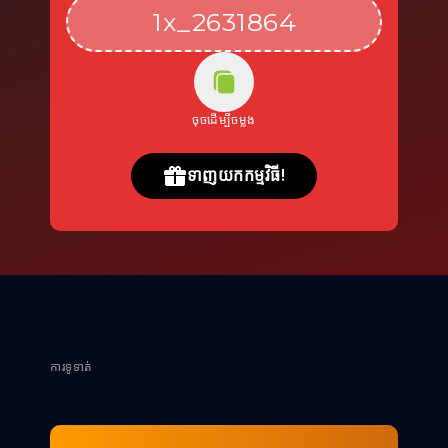
1x_2631864
ចុចដើម្បីចម្លង
ទាញយកកម្មវិធី!
ការទូទាត់