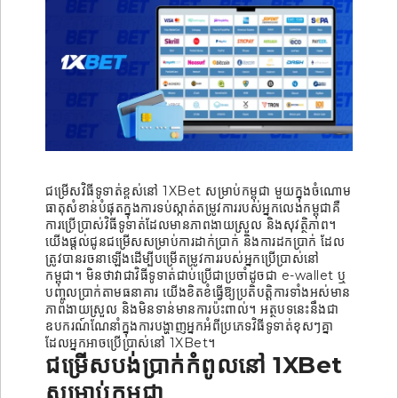
ជម្រើសវិធីទូទាត់ខ្ពស់នៅ 1XBet សម្រាប់កម្ពុជា មួយក្នុងចំណោម
ធាតុសំខាន់បំផុតក្នុងការទប់ស្កាត់តម្រូវការរបស់អ្នកលេងកម្ពុជាគឺ
ការប្រើប្រាស់វិធីទូទាត់ដែលមានភាពងាយស្រួល និងសុវត្ថិភាព។
យើងផ្តល់ជូនជម្រើសសម្រាប់ការដាក់ប្រាក់ និងការដកប្រាក់ ដែល
ត្រូវបានរចនាឡើងដើម្បីបម្រើតម្រូវការរបស់អ្នកប្រើប្រាស់នៅ
កម្ពុជា។ មិនថាវាជាវិធីទូទាត់ជាប់ប្រើជាប្រចាំដូចជា e-wallet ឬ
បញ្ចូលប្រាក់តាមធនាគារ យើងខិតខំធ្វើឱ្យប្រតិបត្ដិការទាំងអស់មាន
ភាពងាយស្រួល និងមិនទាន់មានការប៉ះពាល់។ អត្ថបទនេះនឹងជា
ឧបករណ៍ណែនាំក្នុងការបង្ហាញអ្នកអំពីប្រភេទវិធីទូទាត់ខុសៗគ្នា
ដែលអ្នកអាចប្រើប្រាស់នៅ 1XBet។
ជម្រើសបង់ប្រាក់កំពូលនៅ 1XBet
សម្រាប់កម្ពុជា