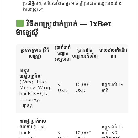
ប្រសិទ្ធិភាព, ហើយធានាថាអ្នកអាចប្រើប្រាស់ការឈ្នះបានយ៉ាង
ងាយស្រួល។
វិធីសាស្ត្រដាក់ប្រាក់ — 1xBet
ម៉ាឡេស៊ី
ប្រាក់ដាក់
ប្រភេទទូទាត់ (វិធី
ប្រាក់ដាក់
ពេលវេលាដំណើរ
បញ្ជាក់
សាស្ត្រ)
បញ្ជាក់អតិបរិមា
ការ
អប្បបរមា
កាបូប
អេឡិចត្រូនិច
(Wing, True
5
10,000
រហូតដល់ 15
Money, Wing
USD
USD
នាទី
bank, KHQR,
Emoney,
Pipay)
ការផ្ទេរប្រាក់តាម
ធនាគារ
(Fast
រហូតដល់ 15
bank
3
10,000
នាទី (30